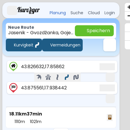
Planung
Suche
Cloud
Login
Neue Route
Speichern
Jasenik - Gvozdžanka, Gojevići
Kurvigkeit
Vermeidungen
43.826632,17.85862
43.875561,17.938442
18.11km
37min
1110m
1021m