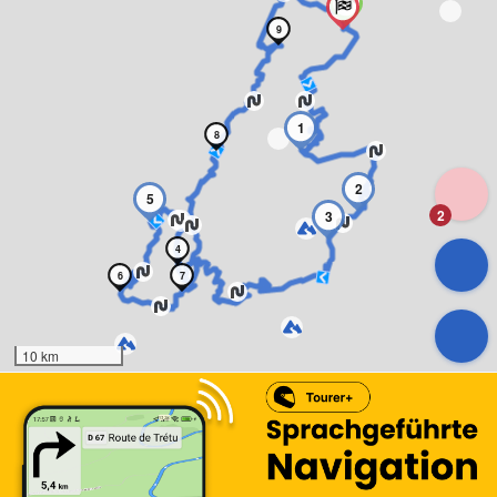
9
1
8
2
5
2
3
4
6
7
10 km