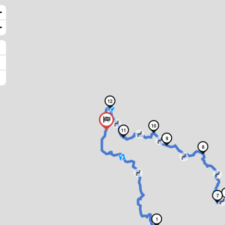
+
−
12
10
11
9
8
7
1