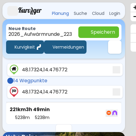
Planung
Suche
Cloud
Login
Neue Route
Speichern
2026_Aufwärmrunde_223
Kurvigkeit
Vermeidungen
48.17324,14.476772
14 Wegpunkte
48.17324,14.476772
221km
3h 49min
5238m
5238m