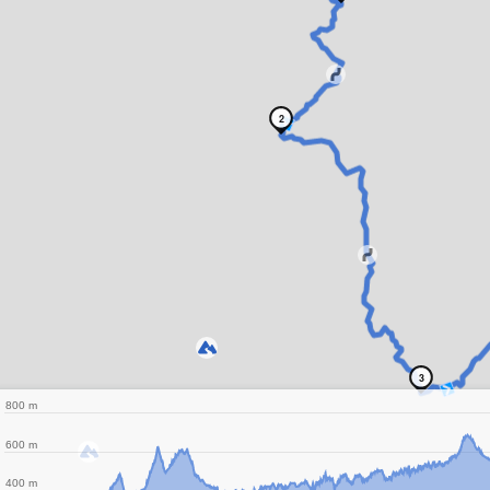
2
3
800 m
600 m
400 m