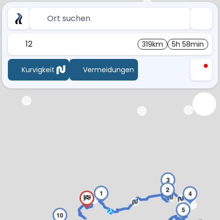
Ort suchen
12
319km
5h 58min
Kurvigkeit
Vermeidungen
3
2
1
4
5
10