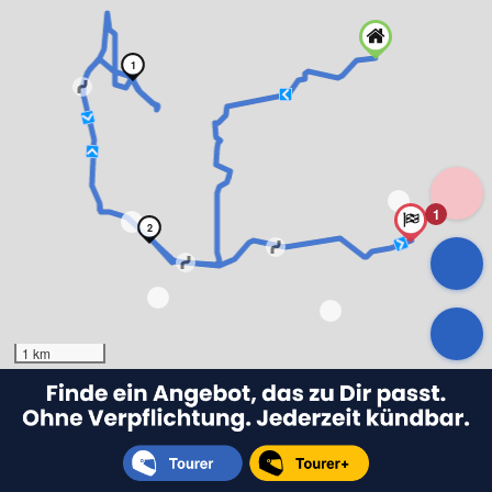
1
1
2
1 km