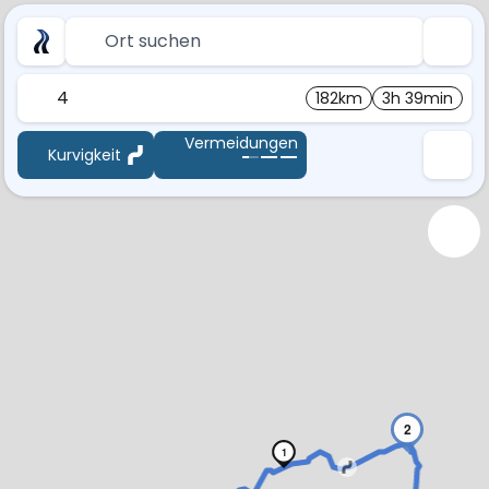
Ort suchen
4
182km
3h 39min
Vermeidungen
Kurvigkeit
2
1