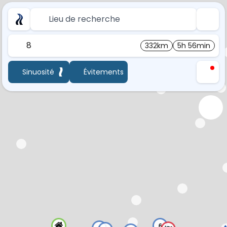
Lieu de recherche
8
332km
5h 56min
Sinuosité
Évitements
6