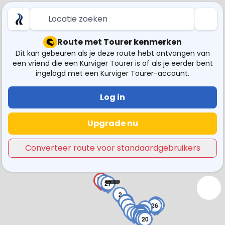
Locatie zoeken
Route met Tourer kenmerken
Dit kan gebeuren als je deze route hebt ontvangen van
een vriend die een Kurviger Tourer is of als je eerder bent
ingelogd met een Kurviger Tourer-account.
Log in
Upgrade nu
Converteer route voor standaardgebruikers
1
27
2
4
5
3
24
25
26
6
23
7
22
10
21
11
8
9
16
14
15
12
13
18
19
17
20